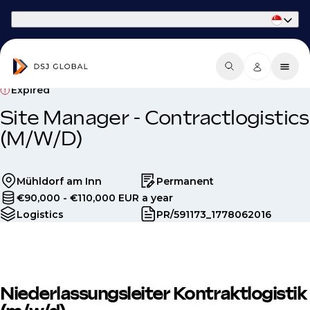
Part of Phaidon International
Expired
Site Manager - Contractlogistics
(M/W/D)
Mühldorf am Inn
Permanent
€90,000 - €110,000 EUR a year
Logistics
PR/591173_1778062016
Niederlassungsleiter Kontraktlogistik