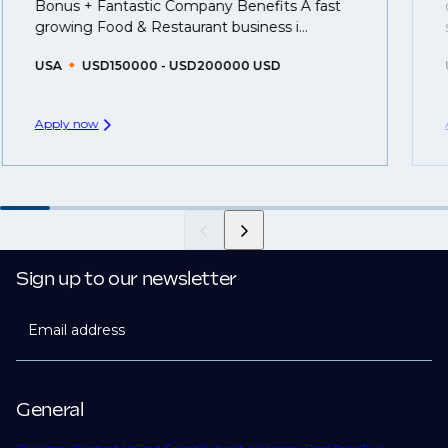
you can be considered for roles that have yet to be
Bonus + Fantastic Company Benefits A fast
created.
growing Food & Restaurant business i...
USA
USD150000 - USD200000 USD
Apply now
Sign up to our newsletter
Email address
General