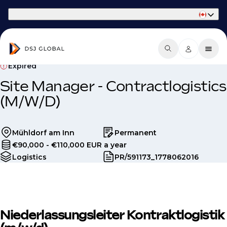
Part of Phaidon International
Expired
Site Manager - Contractlogistics
(M/W/D)
Mühldorf am Inn
Permanent
€90,000 - €110,000 EUR a year
Logistics
PR/591173_1778062016
Niederlassungsleiter Kontraktlogistik