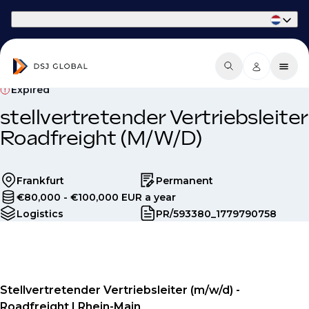
Part of Phaidon International
Expired
stellvertretender Vertriebsleiter
Roadfreight (M/W/D)
Frankfurt
Permanent
€80,000 - €100,000 EUR a year
Logistics
PR/593380_1779790758
Stellvertretender Vertriebsleiter (m/w/d) -
Roadfreight | Rhein-Main