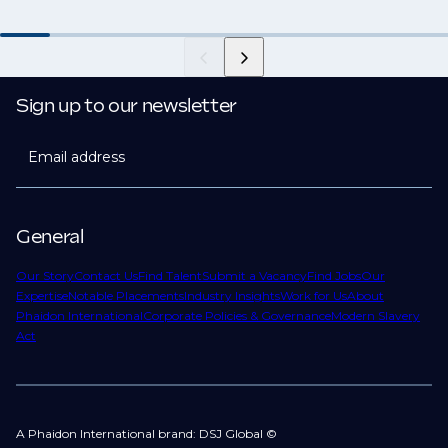
Sign up to our newsletter
Email address
General
Our Story
Contact Us
Find Talent
Submit a Vacancy
Find Jobs
Our
Expertise
Notable Placements
Industry Insights
Work for Us
About
Phaidon International
Corporate Policies & Governance
Modern Slavery
Act
A Phaidon International brand: DSJ Global ©