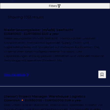
Filters
Showing 1053 results
Niederlassungsleiter (m/w/d) Seefracht
EUR85000 - EUR115000 EUR a year
Niederlassungsleiter (m/w/d) Seefracht - HamburgÜber unsUnser
Mandant ist ein international agierender Supply-Chain- und
Logistikdienstleister mit Standorten auf mehreren Kontinenten. Das
Unternehmen bietet maßgeschneiderte Transport- und
Logistiklösungen entlang globaler Lieferketten und verbindet moderne
Technologie mit operativer Exzellenz. Mit...
View job details
(Senior) Project Manager Warehouse Logistics
Gütersloh
EUR90000 - EUR100000 EUR a year
Über unsWir sind ein etablierter, international agierender Anbieter von
Supply-Chain- und Kontraktlogistiklösungen. Für namhafte Kunden