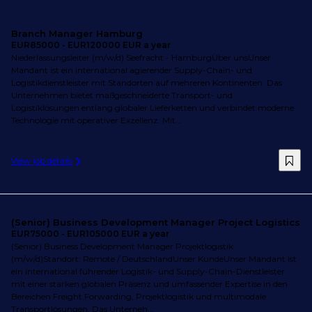
Branch Manager Hamburg
EUR85000 - EUR120000 EUR a year
Niederlassungsleiter (m/w/d) Seefracht - HamburgÜber unsUnser
Mandant ist ein international agierender Supply-Chain- und
Logistikdienstleister mit Standorten auf mehreren Kontinenten. Das
Unternehmen bietet maßgeschneiderte Transport- und
Logistiklösungen entlang globaler Lieferketten und verbindet moderne
Technologie mit operativer Exzellenz. Mit...
View job details
(Senior) Business Development Manager Project Logistics
EUR75000 - EUR105000 EUR a year
(Senior) Business Development Manager Projektlogistik
(m/w/d)Standort: Remote / DeutschlandUnser KundeUnser Mandant ist
ein international führender Logistik- und Supply-Chain-Dienstleister
mit einer starken globalen Präsenz und umfassender Expertise in den
Bereichen Freight Forwarding, Projektlogistik und multimodale
Transportlösungen. Das Unterneh...