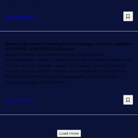
View job details
(Senior) Business Development Manager Project Logistics
EUR75000 - EUR105000 EUR a year
(Senior) Business Development Manager Projektlogistik
(m/w/d)Standort: Remote / DeutschlandUnser KundeUnser Mandant ist
ein international führender Logistik- und Supply-Chain-Dienstleister
mit einer starken globalen Präsenz und umfassender Expertise in den
Bereichen Freight Forwarding, Projektlogistik und multimodale
Transportlösungen. Das Unterneh...
View job details
Load more