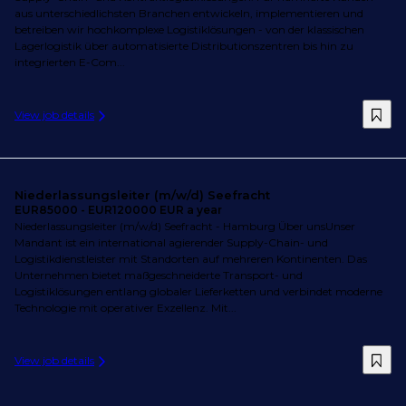
aus unterschiedlichsten Branchen entwickeln, implementieren und
betreiben wir hochkomplexe Logistiklösungen - von der klassischen
Lagerlogistik über automatisierte Distributionszentren bis hin zu
integrierten E-Com...
View job details
Niederlassungsleiter (m/w/d) Seefracht
EUR85000 - EUR120000 EUR a year
Niederlassungsleiter (m/w/d) Seefracht - Hamburg Über unsUnser
Mandant ist ein international agierender Supply-Chain- und
Logistikdienstleister mit Standorten auf mehreren Kontinenten. Das
Unternehmen bietet maßgeschneiderte Transport- und
Logistiklösungen entlang globaler Lieferketten und verbindet moderne
Technologie mit operativer Exzellenz. Mit...
View job details