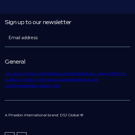
Sign up to our newsletter
Email address
General
Our Story
Contact Us
Find Jobs
Our Expertise
Industry Insights
Work For
Us
About Phaidon International
Corporate Policies and
Governance
Modern Slavery Act
A Phaidon International brand: DSJ Global ©